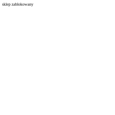
s
klep zablokowany