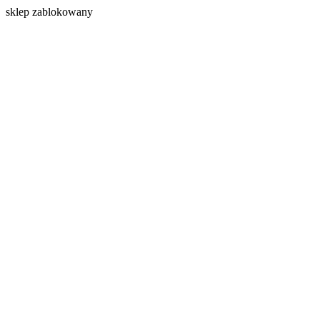
s
klep zablokowany