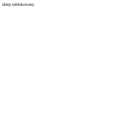
s
klep zablokowany