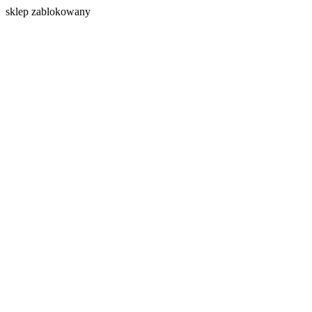
s
klep zablokowany