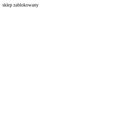
s
klep zablokowany