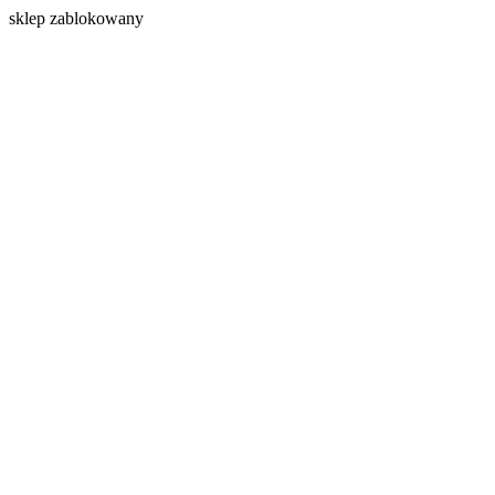
s
klep zablokowany